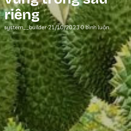
riêng
system__builder
·
21/10/2023
·
0 bình luận