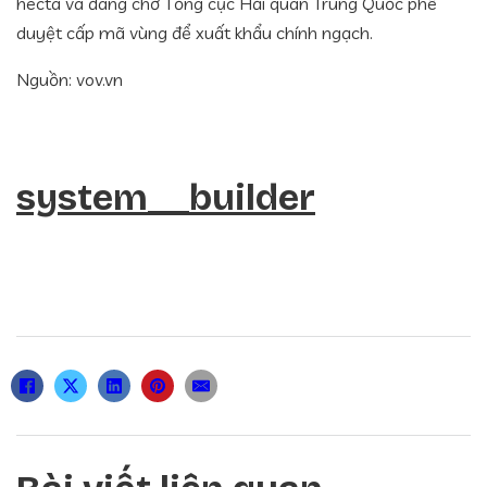
hecta và đang chờ Tổng cục Hải quan Trung Quốc phê
duyệt cấp mã vùng để xuất khẩu chính ngạch.
Nguồn: vov.vn
system__builder