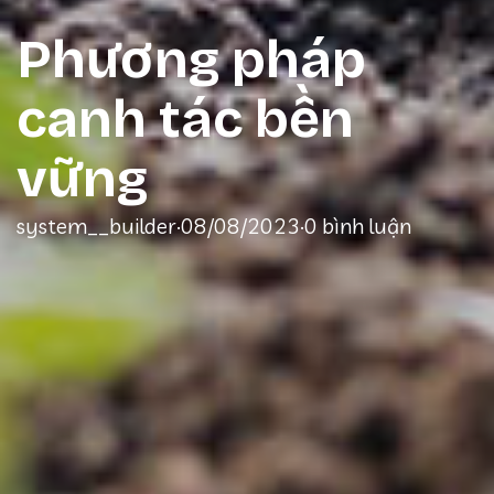
Phương pháp
canh tác bền
vững
system__builder
·
08/08/2023
·
0 bình luận