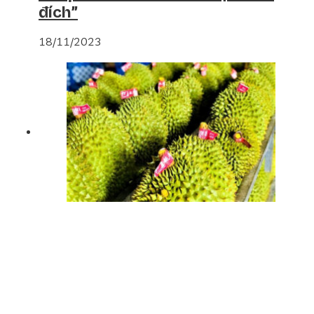
đích”
18/11/2023
Xuất khẩu nông sản qua Cửa khẩu
Lào Cai đạt gần 220 triệu USD
14/10/2023